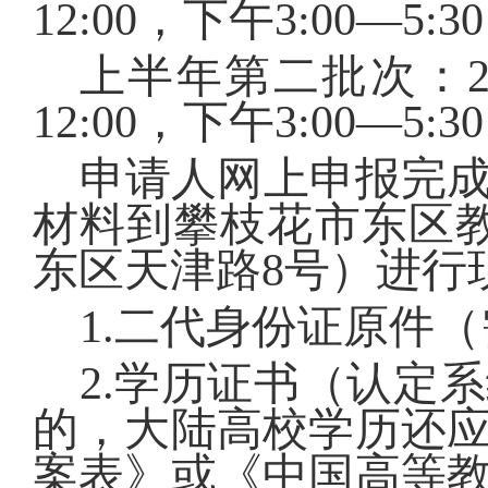
12:00
，下午
3:00
—
5:30
上半年第二批次：
12:00
，下午
3:00
—
5:30
申请人网上申报完
材料
到
攀枝花市
东区
东区
天津路
8
号
）进行
1.
二代身份证原件（
2.
学历证书
（认定系
的，大陆高校学历还
案表》或《中国高等