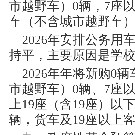
市越野车）
0
辆，
7
座
车（不含城市越野车
202
6
年安排公务用
持平
，主要原因是学
202
6
年年将新购
0
辆
市越野车）
0
辆、7
座
上
19
座（含
19
座）以
辆，货车及19
座以上