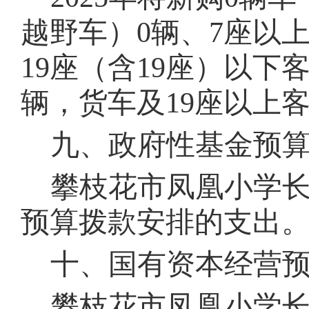
越野车）
0
辆、
7
座以
19
座（含
19
座）以下
辆，货车及
19
座以上
九、政府性基金预
攀枝花市
凤凰小学
长
预算拨款安排的支出
十、国有资本经营
攀枝花市
凤凰小学
长