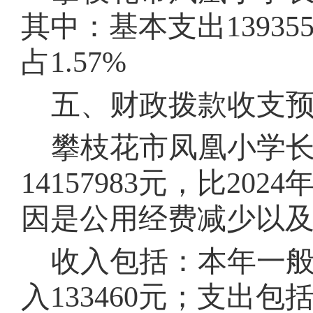
其中：基本支出
13935
占
1.57%
五、财政拨款收支
攀枝花市
凤凰小学
14157983元，比20
因是公
用
经费
减少
以
收入包括：本年一
入
133460
元
；支出包