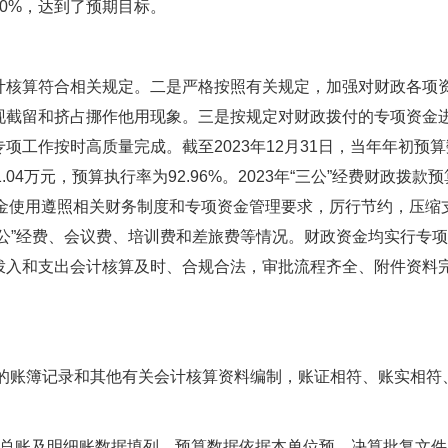
0%，达到了预期目标。
计核算符合相关规定。二是严格按照有关规定，加强对财政各项
现截留和挤占挪作他用现象。三是按规定对财政拨付的专项资金
作按时高质量完成。截至2023年12月31日，当年年初预算数为2
.04万元，预算执行率为92.96%。2023年“三公”经费财政拨款
各项资金使用遵照相关财务制度和专项资金管理要求，厉行节约，压
公”经费、会议费、培训费和差旅费等情况。财政资金均实行专
拨入和支出会计核算及时、合规合法，审批流程齐全、附件资料
误的账簿记录和其他有关会计核算资料编制，账证相符、账实相
簿总账及明细账数据填列，预算数据依据本单位预、决算批复文