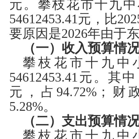
元
。
攀枝花市十九中
54612453.41
元，比
202
要原因是
202
6
年由于
（一）收入预算情
攀枝花市十九中
54612453.41
元。其中
元，占
94.72
%
；
财
5.28
%
。
（二）
支出预算情
攀枝花市十九中