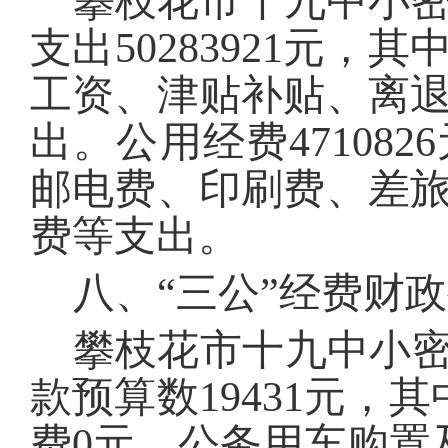
攀枝花市十九中小
支出
50283921
元，其
工资、津贴补贴、离
出。公用经费
4710826
邮电费、印刷费、差
费等支出。
八、
“三公”经费财
攀枝花市十九中小
款预算数
19431
元，其
费
0
元，公务用车购置