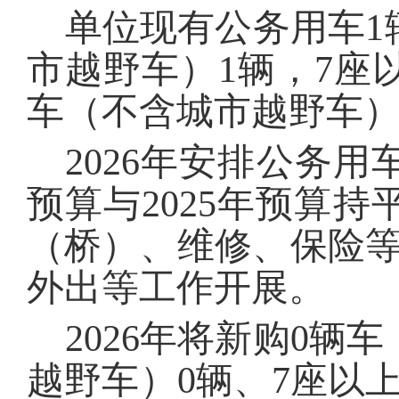
单位现有公务用车
1
市越野车）
1
辆，7
座
车（不含城市越野车
202
6
年安排公务用
预算与
202
5
年预算持
（桥）、维修、保险
外出等工作开展
。
202
6
年将新购
0
辆车
越野车）
0
辆、7
座以