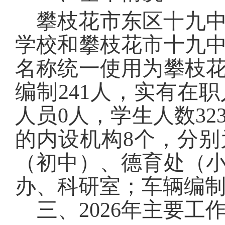
攀枝花市东区十九
学校和攀枝花市十九
名称统一使用为攀枝
编制
24
1
人，实有在职
人员
0
人，学生人数
32
的内设机构
8
个，分别
（初中）、德育处（
办、科研室；车辆编
三、202
6
年主要工