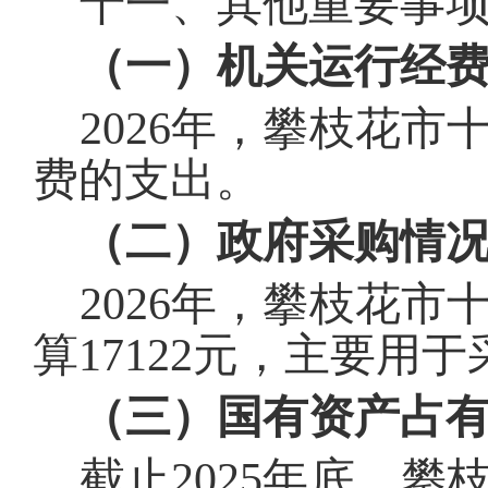
十一、其他重要事
（一）机关运行经
202
6
年，
攀枝花市
费的支出。
（二）政府采购情
202
6
年，
攀枝花市
算
17122
元，主要用于
（三）国有资产占
截止
202
5
年底，
攀