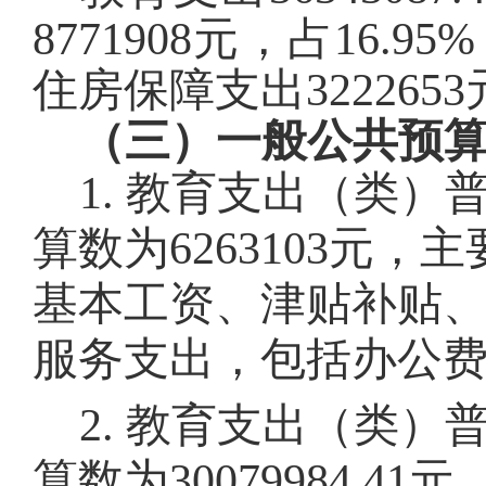
8771908
元，占
16.95
%
住房保障支出
3222653
（三）一般公共预
1.
教育支出
（类）
算数为
6263103
元，
主
基本工资、津贴补贴
服务支出，包括办公
2
.
教育支出
（类）
算数为
30079984.41
元