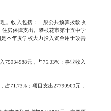
管理。收入包括：一般公共预算拨款收
、住房保障支出。
攀枝花市第十五中学
因是
本年度学校大力投入资金用于改善
5034988
元，占
76.33
%
；事业收入
，占
71.73
%
；项目支出
27790900
元，