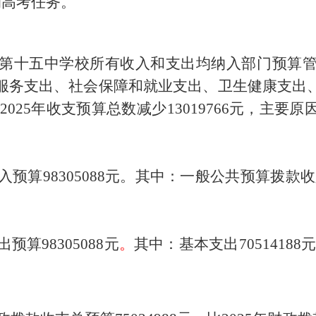
的高考任务。
第十五中学校
所有收入和支出均纳入部门预算
服务支出、社会保障和就业支出、卫生健康支出
比
202
5
年收支预算总数减少
13019766
元，主要原
预算98305088
元
。
其中：一般公共预算拨款收入7
预算98305088
元
。
其中：
基本支出
70514188
元