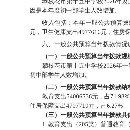
攀枝花市第十五中学校
202
6
年财
因是
本年度初中部学生人数增加
。
收入包括：本年一般公共预算拨款收
元，卫生健康支出
4977616
元，住房
六、一般公共预算当年拨款情况
（一）一般公共预算当年拨款规
攀枝花市第十五中学校
202
6
年一
初中部学生人数增加
。
（二）一般公共预算当年拨款结
教育支出54006536
元
，占
71.98
%
住房保障支出
4707710
元，占
6.27
%
。
（三）一般公共预算当年拨款具
1.
教育支出（
205
类）普通教育