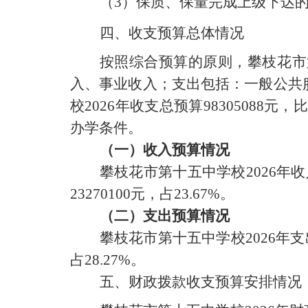
（3
）保质、保量完成上级下达
四、收支预算总体情况
按照综合预算的原则，
攀枝花市
入、事业收入；支出包括：一般公共
校
202
6
年收支总预算98305088
元，
办学条件
。
（一）收入预算情况
攀枝花市第十五中学校
202
6
年收入
23270100
元，占
23.67
%
。
（二）支出预算情况
攀枝花市第十五中学校
202
6
年支出
占
28.27
%
。
五、财政拨款收支预算安排情况