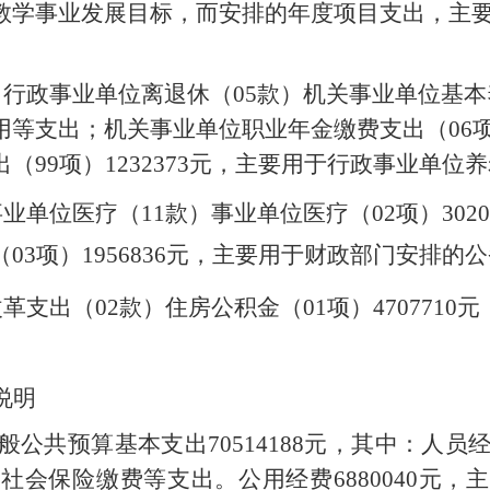
教学事业发展目标，而安排的年度项目支出，主
）行政事业单位离退休（
05
款）机关事业单位基本
用等支出；机关事业单位职业年金缴费支出（
06
出（
99
项）
1232373
元，主要用于行政事业单位养
事业单位医疗（
11
款）事业单位医疗（
02
项）
3020
（
03
项）
1956836
元，主要用于财政部门安排的公
改革支出（
02
款）住房公积金（
01
项）
4707710
元
说明
般公共预算基本支出
70514188
元，其中：人员
和社会保险缴费等支出。公用经费
6880040
元，主