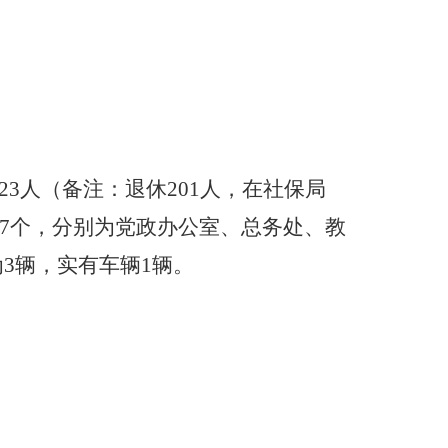
23
人（备注：退休
201
人，在社保局
7
个
，
分别为党政办公室、总务处、教
3
辆，实有车辆
1
辆。