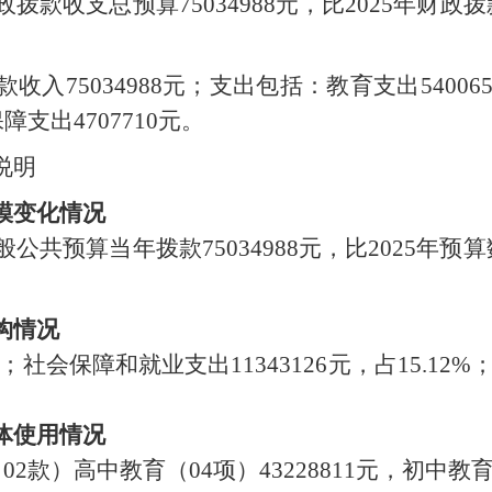
政拨款收支总预算75034988
元，比
202
5
年财政拨
入75034988
元；支出包括：教育支出
54006
保障支出
4707710
元
。
说明
模变化情况
般公共预算当年拨款75034988
元，比
202
5
年预算
构情况
；社会保障和就业支出
11343126
元，占
15.12
%
体使用情况
（
02
款）高中教育（
04
项）
43228811
元，初中教