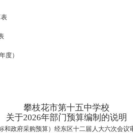
算表
表
年度）
攀枝花市
第十五中学校
关于
202
6
年部门预算编制的说明
标和政府采购预算）经东区十二届人大
六
次会议