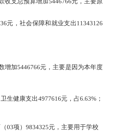
款收支总预算增加
5446766
元，主要原
536
元，社会保障和就业支出
11343126
数增加
5446766
元，主要是因为
本年度
；卫生健康支出
4977616
元，占
6.63
%
；
育（
03
项）
9834325
元，主要用于学校