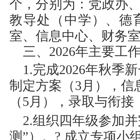
个，分别为：党政办
教导处（中学）、德
室、信息中心、财务
三、202
6
年主要工
1.
完成
2026
年秋季新
制定方案（
3
月），信
（
5
月），录取与衔接
2.
组织四年级参加并
测
”
）。
?
成立专项小