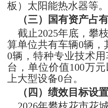
板）太阳能热水器
等
（三）国有资产占
截止
202
5
年底，
攀
算单位共有车辆
0
辆，
0
辆，特种专业技术用
台，单位价值100
万元
上大型设备
0
台。
（四）绩效目标设
202
6
年
攀枝花市花