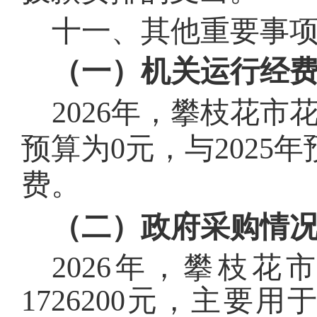
十一、其他重要事
（一）机关运行经
202
6
年，
攀枝花市
预算为
0
元，
与
2025
年
费
。
（二）政府采购情
202
6
年，
攀枝花
1726200
元，主要用