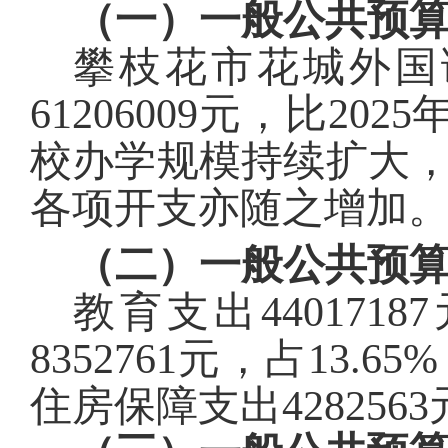
（一）一般公共预
攀枝花市花城外国
61206009
元，比
202
5
校
办学
规模持续扩大
各项开支
亦
随之增加
（二）一般公共预
教育
支出
44017187
8352761
元，占
13.65
%
住房保障支出
4282563