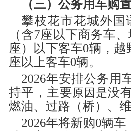
（三）公务用车购
攀枝花市花城外国
（含7
座以下商务车、
座）以下客车
0
辆，越
座以上客车
0
辆。
202
6
年安排公务用
持平，主要
没
原因是
燃油、过路（桥）、
202
6
年将新购
0
辆车