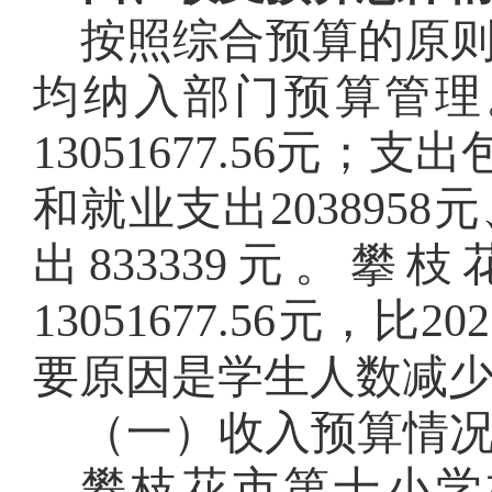
按照综合预算的原
均纳入部门预算管理
13051677.56
元
；支出
和就业支出
2038958
元
出
833339
元
。
攀枝
13051677.56
元，比202
要原因是
学生人数
减
（一）收入预算情
攀枝花市第
十
小学