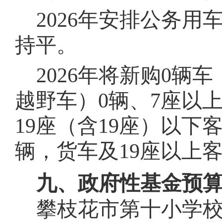
202
6
年安排公务用
持平。
202
6
年将新购
0
辆车
越野车）
0
辆、
7
座以
19
座（含
19
座）以下
辆，货车及
19
座以上
九、政府性基金预
攀枝花市第
十
小学