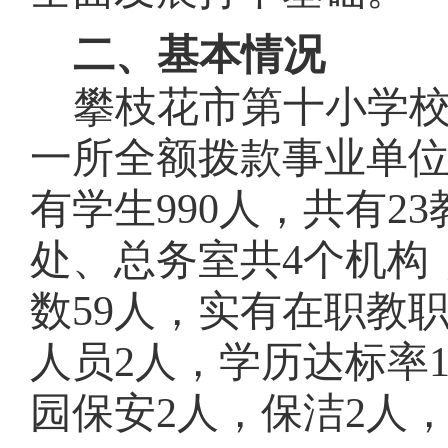
二、基本情况
攀枝花市第
十
小学
一所全额拨款事业单
有学生
990
人，共有
23
处、总务室共
4个机构
数
59
人，实有在职教
人员2人，学历达标率1
园保安
2人，保洁
2
人