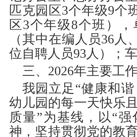
匹克园区
3
个年级
9
个
区
3
个年级
8
个班），
（其中
在编
人员
3
6
人
位自聘人员
93
人）；
三、202
6
年主要工
我园立足
“健康和谐
幼儿园的每一天快乐且
质量”为基线，以“
神，坚持贯彻党的教