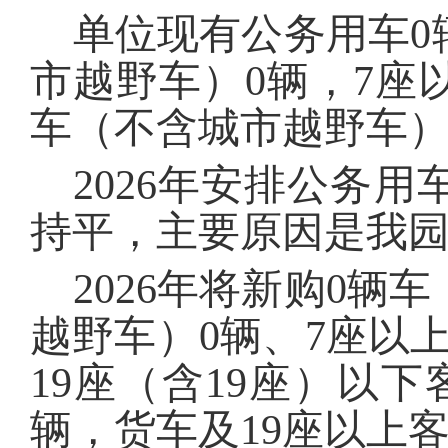
单位现有公务用车
0
市越野车）
0
辆，7
座
车（不含城市越野车
2026
年安排公务用
持平，主要原因是
我
2026
年将新购
0
辆车
越野车）
0
辆、7
座以
19
座（含
19
座）以下
辆，货车及19
座以上