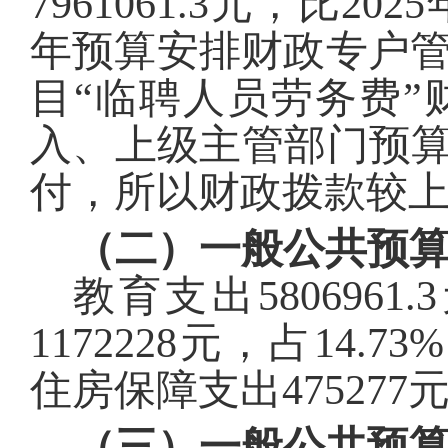
7961061.3
元，比2025
年预算安排财政专户
目“临聘人员劳务费
入、上级主管部门预算
付，所以财政拨款较
（二）一般公共预
教育
支出
5806961.3
1172228
元，占
14.73
%
住房保障支出
475277
（三）一般公共预