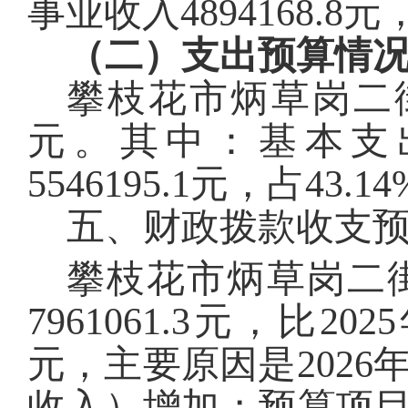
事业收入
4894168.8
元
（二）支出预算情
攀枝花市炳草岗二
元。其中：基本支
5546195.1
元，占
43.14
五、财政拨款收支
攀
枝花市炳草岗二
7961061.3
元，比2025
元，主要原因是
2026
收入）增加；预算项目