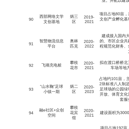
业。并配以建
项目占地80亩
西部网络文学
炳三
2019-
文创产业孵化基
90
文创基地
区
2021
建成接入国内
智慧物流信息
奥林
的、市区企业共
2020-
91
平台
匹克
2022
程规范化财务、
攀枝
拟在渡口桥桥北
2020-
飞嘀充电桩
92
花市
2021
车场等地
占地约101亩，
2块标准八人制
“山水鞠”足球
炳二
2020-
足球场的公园绿
93
小镇一期
区
2023
开放、体育文化
套服
攀枝
融e社区+众创
2020-
花宾
建设面积为30
94
空间
2021
馆
项目占地192