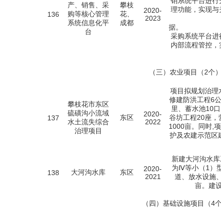
销系统平台进行
产、销售、采
攀枝
理功能，实现与
2020-
购等核心管理
花、
136
2023
系统信息化平
成都
据
台
采购系统平台进
内部流程管控，
（三）农业项目（2个
项目拟规划治理
修建防洪工程6公
攀枝花市东区
里、蓄水池10
硫磺沟小流域
2020-
东区
谷坊工程20座，
137
水土流失综合
2022
1000亩。同时
治理项目
护及农建示范区
新建大河沟水库
为Ⅳ等小（1）
2020-
大河沟水库
东区
138
2021
道、放水设施、
亩。建
（四）基础设施项目（4