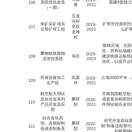
2019-
系统优化改造
新建8套除
106
箐
2021
（一期）
五道
河村
朱矿采矿场东
扩帮开挖面积约
2019-
至双
107
北帮扩帮工程
2021
山扩帮
龙滩
村
炼铁区域、北部
造，所有站场建
攀钢钒铁路物
2020-
东区
建设铁路运输指
108
流管控系统
2023
动化，以提升运
环保设备加工
高粱
占地3000平米
2020-
109
生产线
坪
2021
航空航天用钛
开展我国航空航
及钛合金系列
攀研
成套复杂精密部
2020-
110
产品开发及应
院
2021
件用钛铌合金丝
用
钛合金化高
研究开发高钛新
强、高韧材料
攀研
2020-
制”制备流程替代
111
低成本制备及
院
2021
列耐磨钢