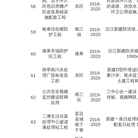
岗、瓜子坪片
对弄弄坪片区、
2018-
区危旧房棚户
东区
的道路、供排水
58
2020
区改造基础设
环卫公用设施
施配套工程
银泰综合楼防
银江
沿江新建防洪墙，
2019-
59
护工程
镇
2020
倮果市场防护
沿江新建防洪墙
2019-
倮果
60
区工程
2020
190
炳草岗污水处
新建D型纤维滤
2019-
理厂提标改造
东区
量计井、尾水提
61
2020
工程
土建工程
公共安全视频
三中心合一建设
炳三
2019-
监控建设联网
传输、视频网联
62
区
2020
应用
盐边
二滩生活垃圾
县城
新建一座日处理规
2019-
处理中心渗滤
63
南下
2020
配套日处理 
液处理站工程
干箐