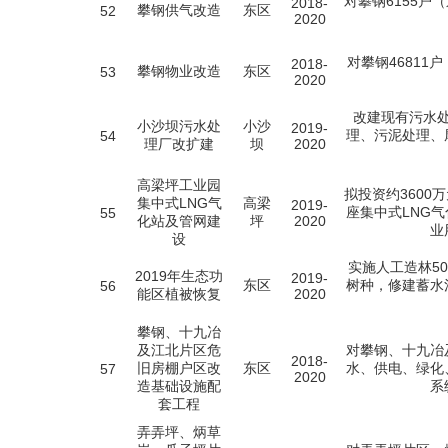
对攀钢6155户
2018-
攀钢供气改造
东区
52
2020
对攀钢4681
2018-
攀钢物业改造
东区
53
2020
改建现有污水
小沙坝污水处
小沙
2019-
理、污泥处理、
54
理厂改扩建
坝
2020
高梁坪工业园
拟投资约3600
集中式LNG气
高梁
2019-
座集中式LNG
55
化站及管网建
坪
2020
业
设
实施人工造林5
2019年生态功
2019-
东区
树种，修建蓄水
56
能区植被恢复
2020
攀钢、十九冶
及江北片区危
对攀钢、十九冶
2018-
旧房棚户区改
东区
水、供电、绿化
57
2020
造基础设施配
系
套工程
弄弄坪、炳草