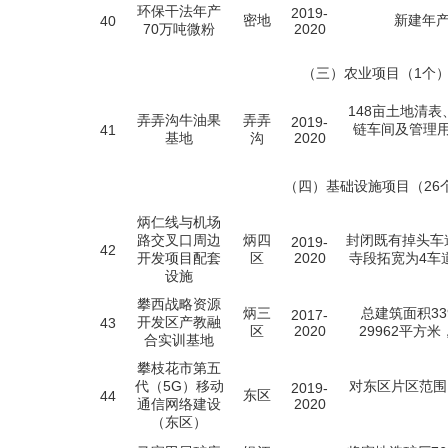
环保干法年产
2019-
密地
新建年产
40
70万吨微粉
2020
（三）农业项目（1个
148亩土地清
弄弄沟牛油果
弄弄
2019-
链车间及管理
41
基地
沟
2020
（四）基础设施项目（26
炳仁线与机场
路交叉口周边
炳四
封闭既有掉头车
2019-
42
开发项目配套
区
2020
寺段拓宽为4车
设施
攀西战略资源
炳三
总建筑面积3
2017-
开发区产教融
43
区
2020
29962平方
合实训基地
攀枝花市第五
代（5G）移动
对东区片区范围
2019-
东区
44
通信网络建设
2020
（东区）