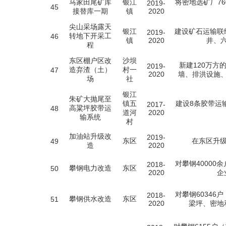
马家田尾矿库
银江
将密地选矿厂76
2019-
45
接替库一期
镇
2020
尖山采场露天
银江
建设矿石运输联
2019-
转地下开采工
46
镇
2020
井、
程
东区棚户区改
沙坝
新建120万方
2019-
造弃渣（土）
村一
47
2020
墙、排洪设施
场
社
银江
朱矿大抛尾至
镇五
建设8条胶带运
2017-
高粱坪胶带运
48
道河
2020
输系统
村
加油站升级改
2019-
东区
在东区升级
49
造
2020
对攀钢4000
2018-
攀钢电力改造
东区
50
2020
企
对攀钢6034
2018-
攀钢供水改造
东区
51
2020
梁坪、密地