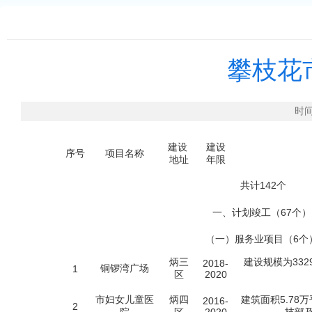
攀枝花
时间
建设
建设
序号
项目名称
地址
年限
共计142个
一、计划竣工（67个）
（一）服务业项目（6个
炳三
建设规模为332
2018-
铜锣湾广场
1
区
2020
市妇女儿童医
炳四
建筑面积5.7
2016-
2