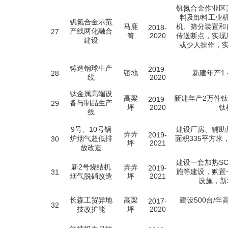
钒氮合金作业区
料及卸料工业
钒氮合金示范
马鹿
机、筛分装置和
2018-
产线两化融合
27
箐
2020
传送断点，实现
建设
或少人操作，实
铸造钢球生产
2019-
密地
新建年产1
28
线
2020
钛金属高端设
高梁
新建年产2万件
2019-
备与制品生产
29
坪
2020
钛
线
9号、10号锅
建设厂房、辅助
弄弄
2019-
炉烟气超低排
面积335平方米
30
坪
2021
放改造
建设一套加热S
新2号烧结机
弄弄
2019-
施等建设，购置
31
烟气脱硝改造
坪
2021
设施，新
长森工贸异地
高梁
建设500台/
2017-
32
技改扩能
坪
2020