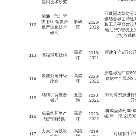
应用技术研究
开展隔离剂对分
输油（气）管
钢结合界面特性
线用钛-钢复合
攀研
2020-
板工艺平台建设
112
板产业化技术
院
2022
输油(气)管线
研究
(气)管线
高梁
新建年产5万公
2019-
高端球形钛粉
113
坪
2021
新建标准厂房80
聚鑫公司升级
高梁
2020-
建材生产线2条
114
改造
坪
2021
顺腾工贸整合
五道
对现有资源进行
2020-
115
搬迁
河
2021
开
将成品炸药600
成品炸药生产
高梁
2020-
顿/年，形成15
116
线产能转换
坪
2022
力天工贸技改
高梁
2019-
对现有生产
117