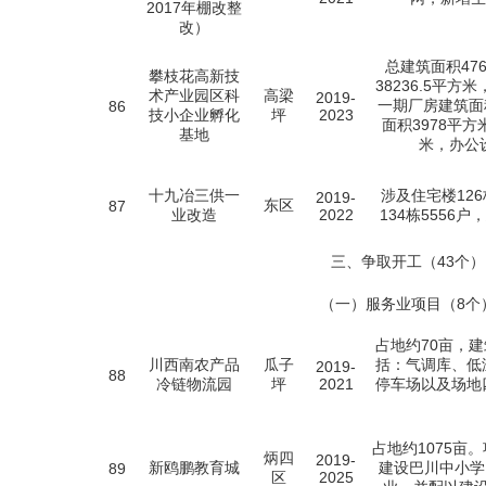
2017年棚改整
改）
总建筑面积47
攀枝花高新技
38236.5平
术产业园区科
高梁
2019-
一期厂房建筑面积
86
技小企业孵化
坪
2023
面积3978平方
基地
米，办公
十九冶三供一
涉及住宅楼126
2019-
东区
87
业改造
2022
134栋5556
三、争取开工（43个）
（一）服务业项目（8个
占地约70亩，建
川西南农产品
瓜子
括：气调库、低
2019-
88
冷链物流园
坪
2021
停车场以及场地
占地约1075亩
炳四
2019-
新鸥鹏教育城
建设巴川中小学
89
区
2025