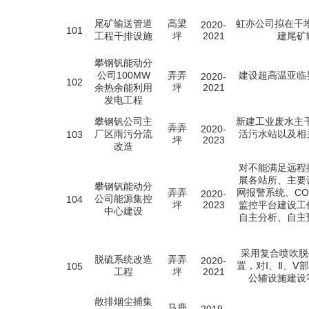
尾矿输送管道
高梁
虹亦公司拟在干堆
2020-
101
工程干排设施
坪
2021
建尾矿
攀钢钒能动分
公司100MW
弄弄
建设超高温亚临
2020-
102
余热余能利用
坪
2021
发电工程
攀钢钒公司主
新建工业废水主
弄弄
2020-
厂区雨污分流
活污水站以及相
103
坪
2023
改造
对不能满足远程
展各站所、主要
攀钢钒能动分
弄弄
网报警系统、C
2020-
公司能源集控
104
坪
2023
监控平台建设工
中心建设
自主分析、自主
采用复合喷吹脱
脱硫系统改造
弄弄
2020-
置，对Ⅰ、Ⅱ、Ⅴ
105
工程
坪
2021
公辅设施建设
散排烟尘捕集
马鹿