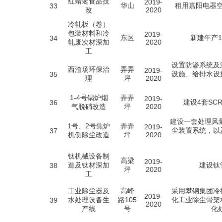
红蜻蜓食品技
2019-
华山
租用嘉阳电器
33
改
2020
冷轧板（卷）
包装材料和冷
2019-
东区
新建年产
34
轧废次材深加
2020
工
设置防渗系统及
西渣场环保治
弄弄
2019-
设施、给排水设
35
理
坪
2020
1-4号锅炉烟
弄弄
2019-
建设4套SC
36
气脱硝改造
坪
2020
建设一套处理风量
1号、2号焦炉
弄弄
2019-
尘装置系统，以
37
机侧除尘改造
坪
2020
钛机械设备制
高梁
2019-
造及钛材深加
建设钛
38
坪
2020
工
工业除尘器及
高峰
采用攀钢集团冷
2019-
水处理设备生
路105
化工业除尘骨架
39
2020
产线
号
化