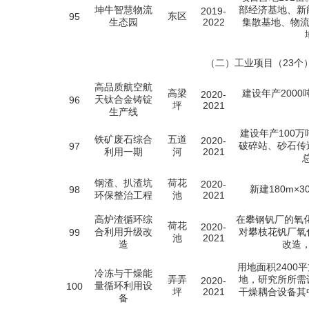
坤牛智慧物流
部经济基地、新
2019-
东区
95
生态园
2022
集散基地、物流
（二）工业项目（23个
高品质航空航
高梁
建设年产200
2020-
天钛合金铸锭
96
坪
2021
生产线
建设年产100
铁矿废石综合
五道
2020-
破碎站、砂石传
97
利用一期
河
2021
钢渣、扒渣坑
荷花
2020-
新建180m×
98
环保整治工程
池
2021
高炉渣循环综
在攀钢钒厂的氧
荷花
2020-
合利用升级改
对攀枝花钒厂氧
99
池
2021
造
改造
用地面积2400
冷冻与干燥能
弄弄
地，研究所所需
2020-
量循环利用设
100
坪
2021
干燥耦合设备其
备