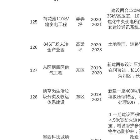
建设两台120M
35kV高压室、
荷花池110kV
弄弄
2020-
焦化中央变电所的
125
输变电工程
坪
2021
套建设通讯系统
846厂粉末冶
高梁
土地整理、道路
2020-
126
金产业园
坪
2023
新建两条设计压力
东区炳四区供
2019-
东区
在阿署达，长16
127
气工程
2020
炳四区，长2
炳草岗生活垃
新建一座400
2019-
圾分类及收运
东区
垃圾压缩转运、
128
2021
体系建设
处理50t
1.一期建设面
4.5米宽防火
施，增设管护步
物生态防护林，
攀西科技城炳
改造