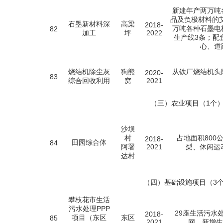
新建年产两万吨
品及负极材料的
石墨新材料深
高梁
2018-
万吨各种石墨电
82
加工
坪
2022
生产线3条；配
心、道
烧结机除尘灰
狗熊
从铁厂烧结机头
2020-
83
综合回收利用
窝
2021
（三）农业项目（1个
沙坝
村
占地面积800
2018-
田园综合体
84
阿署
2021
梨、休闲运
达村
（四）基础设施项目（3
攀枝花市生活
污水处理PPP
29座生活污水处
2018-
项目（东区
东区
85
2021
网，新增生