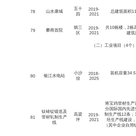
五十
2019-
山水康城
总建筑面积11
78
四
2021
炳三
共10栋楼，2
2019-
攀商首院
79
区
2021
建筑
（二）工业项目（4个
小沙
装机容量34.
2018-
银江水电站
80
坝
2025
将宝鸡管材生产
分国际国内先进
钛铸锭锻造及
高梁
制生产线12条；
2019-
管材轧制生产
81
坪
2021
坯生产线建设，
线
（其中企业自用钛