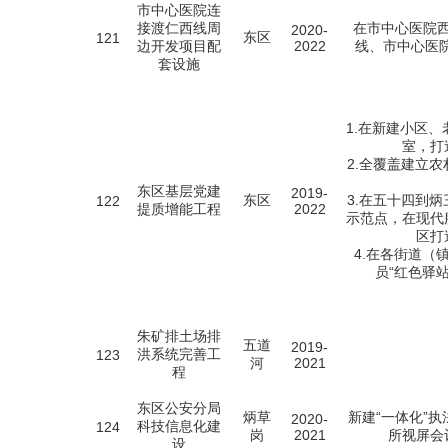
市中心医院连
接渡仁西线周
在市中心医院
2020-
东区
121
边开发项目配
2022
线、市中心医院
套设施
1.在新建小区
室，打
2.全覆盖建立
东区基层党建
2019-
东区
3.在五十四到
122
提质增能工程
2022
示范点，在现代
区打
4.在各街道（
员“红色驿
朱矿排土场排
五道
2019-
洪系统完善工
123
河
2021
程
东区公安分局
炳草
新建“一体化”
2020-
科技信息化建
124
岗
2021
所视屏会
设