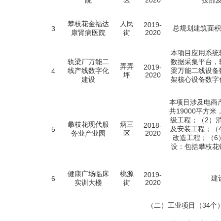
院
区
2020
技部
攀枝花金福达
人民
2019-
总规划建筑面积
3
康肾病医院
街
2020
本项目应用系统
轨梁厂万能二
数据采集平台，
弄弄
2019-
线产线数字化
梁万能二线设备数
4
坪
2020
建设
架核心设备数字
本项目涉及电商
共19000平方
级工程；（2）
攀枝花现代服
炳三
2018-
及安装工程；（
5
务业产业园
区
2020
改造工程；（6
设：包括攀枝花
健康广场临床
桃源
2019-
建
6
实训大楼
街
2020
（二）工业项目（34个