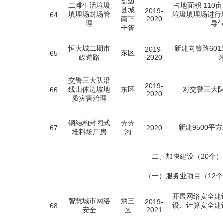
盐边
二滩生活垃圾
占地面积 110亩
县城
2019-
填埋场封场管
垃圾填埋场进行
64
南下
2020
理
导
干箐
恒大城二期市
新建向箐路601
2019-
东区
65
政道路
2020
交警三大队沿
2019-
线山体边坡地
东区
对交警三大
66
2020
质灾害治理
钢结构封闭式
弄弄
新建9500
67
2020
堆料场厂房
沟
二、加快建设（20个）
（一）服务业项目（12个
开展网络安全建
智慧城市网络
炳三
2019-
设、计算安全建
68
安全
区
2021