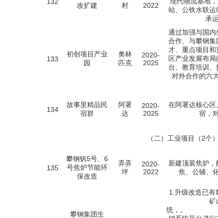
现代物流基地，
132
改扩建
村
2022
站、公铁水联运
承运
通过加强与国内
合作、与攀钢集
才、重点项目和
初创项目产业
奥林
2020-
区产业发展布局
133
园
匹克
2025
台、教育培训、
对外合作的六
故事里精品民
阿署
在阿署达核心区
2020-
134
宿群
达
2025
宿，
（二）工业项目（2个
攀钢钒5号、6
弄弄
新建顶装焦炉，
2020-
号焦炉节能环
135
坪
2022
焦、公辅、
保改造
1.升级改造已
矿
统，
攀钢集团生