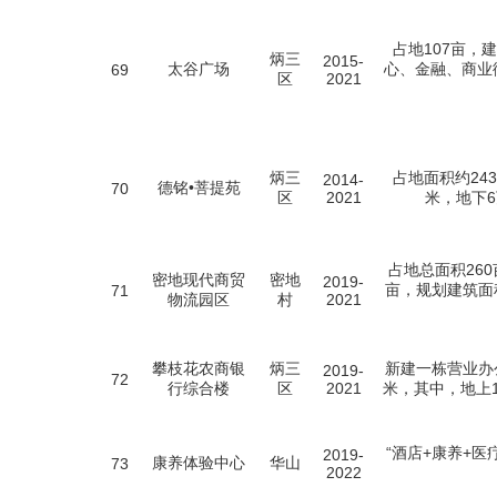
占地107亩，
炳三
2015-
太谷广场
心、金融、商业
69
区
2021
炳三
占地面积约24
2014-
德铭•菩提苑
70
区
2021
米，地下6
占地总面积26
密地现代商贸
密地
2019-
亩，规划建筑面
71
物流园区
村
2021
攀枝花农商银
炳三
新建一栋营业办
2019-
72
行综合楼
区
2021
米，其中，地上1
“酒店+康养+医
2019-
康养体验中心
华山
73
2022