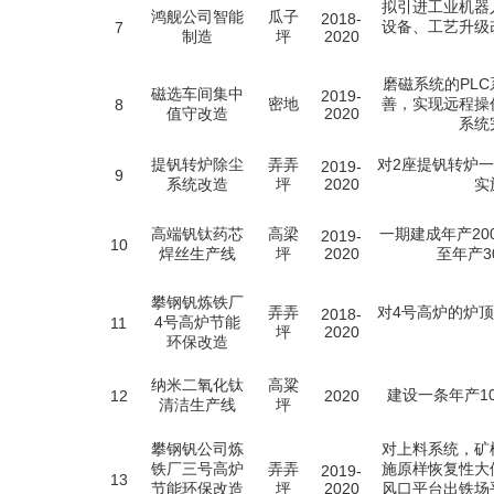
拟引进工业机器
鸿舰公司智能
瓜子
2018-
设备、工艺升级
7
制造
坪
2020
磨磁系统的PL
磁选车间集中
2019-
密地
善，实现远程操
8
值守改造
2020
系统
提钒转炉除尘
弄弄
对2座提钒转炉
2019-
9
系统改造
坪
2020
实
高端钒钛药芯
高梁
一期建成年产20
2019-
10
焊丝生产线
坪
2020
至年产3
攀钢钒炼铁厂
弄弄
对4号高炉的炉
2018-
4号高炉节能
11
坪
2020
环保改造
纳米二氧化钛
高粱
建设一条年产1
12
2020
清洁生产线
坪
攀钢钒公司炼
对上料系统，矿
铁厂三号高炉
弄弄
施原样恢复性大
2019-
13
节能环保改造
坪
2020
风口平台出铁场