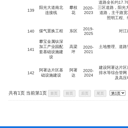
道路全长约17.
阳光大道南北
攀枝
三区道路，阳光
2020-
139
连接线
花
2023
道路，主干路宽
照明工程、
2019-
煤气置换工程
东区
对江
140
2025
攀宝金属钛深
加工产业园配
高梁
土地整理、道路
2020-
141
套基础设施建
坪
2021
设
建设阿署达片区
阿署达片区基
阿署
2020-
排水等综合管网
142
础设施建设
达
2024
及高压
共有1页 当前第1页