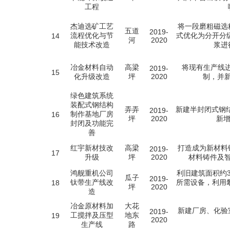
工程
杰迪选矿工艺
将一段磨粗磁选
五道
2019-
流程优化与节
式优化为分开分级
14
河
2020
能技术改造
浆进
冶金材料自动
高梁
将现有生产线进
2019-
15
化升级改造
坪
2020
制，并
绿色建筑系统
装配式钢结构
弄弄
新建半封闭式钢
2019-
制作基地厂房
16
坪
2020
新增
封闭及功能完
善
红宇新材技改
高梁
打造成为新材料
2019-
17
升级
坪
2020
材料铸件及
鸿舰重机公司
利旧建筑面积约3
瓜子
2019-
钛带生产线改
所需设备，利用攀钢
18
坪
2020
造
冶金原材料加
大花
新建厂房、化验
2019-
工搅拌及压型
地东
19
2020
生产线
路