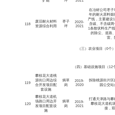
扩能
坪
2021
在冶材公司枣子
年的耐火原料煅
产线，主要建设
废旧耐火材料
枣子
2020-
含碳、不含碳两
118
资源综合利用
坪
2021
1条散状料生产线
的除尘、道路
雷、
（三）农业项目（0个
（四）基础设施项目（12
攀枝花大道桃
源街口周边综
炳草
拆除桃源街片区
2019-
119
合开发项目配
岗
2020
园公交站
套设施
攀枝花大道机
打通天津路与攀
场路口周边开
炳草
2019-
攀枝花大道机
120
发项目配套设
岗
2021
接，双
施