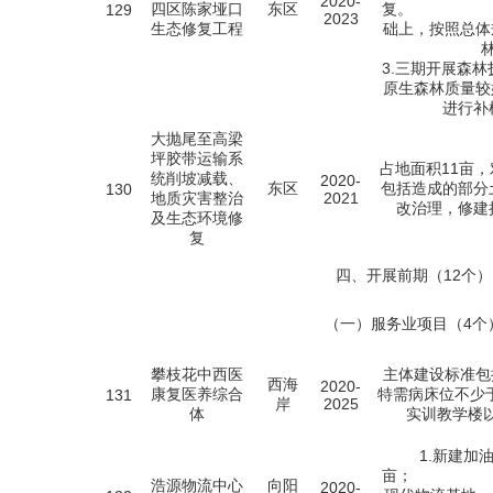
2020-
四区陈家垭口
东区
复。 2
129
2023
生态修复工程
础上，按照总体
3.三期开展森
原生森林质量较
进行补
大抛尾至高梁
坪胶带运输系
占地面积11亩
统削坡减载、
2020-
东区
包括造成的部分
130
地质灾害整治
2021
改治理，修建
及生态环境修
复
四、开展前期（12个）
（一）服务业项目（4个
攀枝花中西医
主体建设标准包
西海
2020-
康复医养综合
特需病床位不少于
131
岸
2025
体
实训教学楼以
1.新建加
亩；
浩源物流中心
向阳
2020-