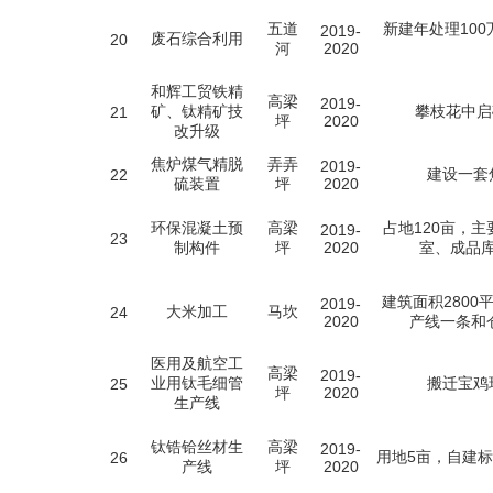
五道
新建年处理10
2019-
废石综合利用
20
河
2020
和辉工贸铁精
高梁
2019-
矿、钛精矿技
攀枝花中启
21
坪
2020
改升级
焦炉煤气精脱
弄弄
2019-
建设一套
22
硫装置
坪
2020
环保混凝土预
高梁
占地120亩，
2019-
23
制构件
坪
2020
室、成品
建筑面积280
2019-
大米加工
马坎
24
2020
产线一条和
医用及航空工
高梁
2019-
业用钛毛细管
搬迁宝鸡
25
坪
2020
生产线
钛锆铪丝材生
高梁
2019-
用地5亩，自建
26
产线
坪
2020