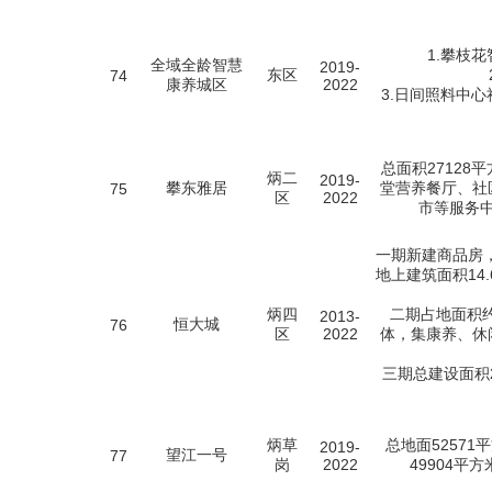
1.攀枝
全域全龄智慧
2019-
东区
74
康养城区
2022
3.日间照料中
总面积2712
炳二
2019-
攀东雅居
堂营养餐厅、社
75
区
2022
市等服务
一期新建商品房，
地上建筑面积14.
炳四
二期占地面积约
2013-
恒大城
76
区
2022
体，集康养、休
三期总建设面积2
炳草
总地面52571
2019-
望江一号
77
岗
2022
49904平