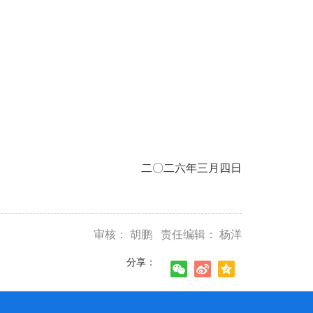
二〇二六年
三
月四日
审核： 胡鹏 责任编辑： 杨洋
分享：