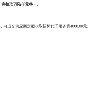
：
壹拾玖万陆仟元整
）。
向成交供应商定额收取招标代理服务费4000.00元。
；
；