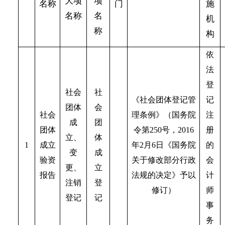
大项
项
名称
门
施
名称
名
机
称
构
依
法
登
社会
社
《社会团体登记管
记
团体
会
社会
理条例》（国务院
注
成
团
团体
令第250号，2016
册
立、
体
1
成立
年2月6日《国务院
的
变
成
验资
关于修改部分行政
会
更、
立
报告
法规的决定》予以
计
注销
登
修订）
师
登记
记
事
务