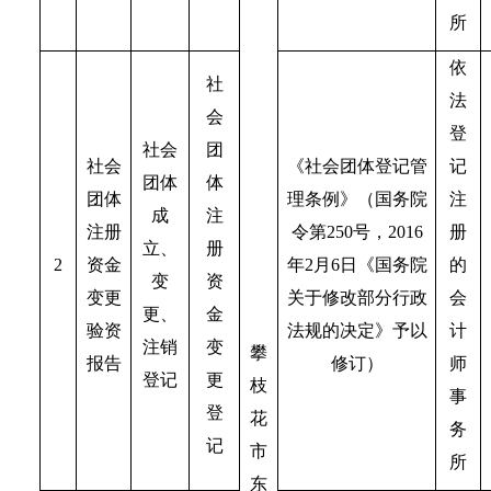
所
依
社
法
会
登
社会
团
社会
《社会团体登记管
记
团体
体
团体
理条例》（国务院
注
成
注
注册
令第250号，2016
册
立、
册
2
资金
年2月6日《国务院
的
变
资
变更
关于修改部分行政
会
更、
金
验资
法规的决定》予以
计
注销
变
攀
报告
修订）
师
登记
更
枝
事
登
花
务
记
市
所
东