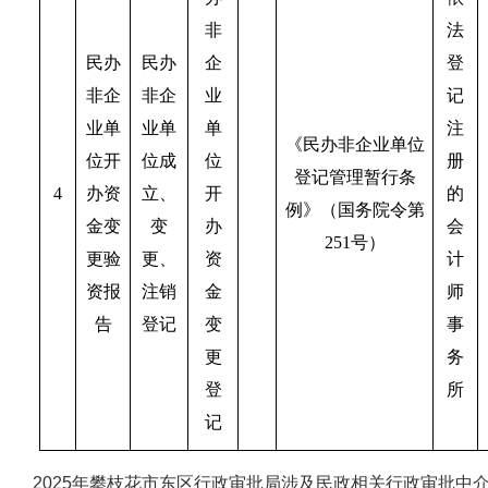
非
法
民办
民办
企
登
非企
非企
业
记
业单
业单
单
注
《民办非企业单位
位开
位成
位
册
登记管理暂行条
4
办资
立、
开
的
例》（国务院令第
金变
变
办
会
251号）
更验
更、
资
计
资报
注销
金
师
告
登记
变
事
更
务
登
所
记
2025年攀枝花市东区行政审批局涉及民政相关行政审批中介服