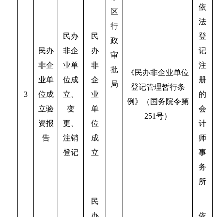
依
区
法
行
民办
民
登
政
民办
非企
办
记
审
非企
业单
非
注
批
《民办非企业单位
业单
位成
企
册
局
登记管理暂行条
3
位成
立、
业
的
例》（国务院令第
立验
变
单
会
251号）
资报
更、
位
计
告
注销
成
师
登记
立
事
务
所
民
办
依