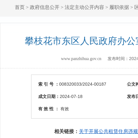
首页
>
政府信息公开
>
法定主动公开内容
>
履职依据
>
攀枝花市东区人民政府办公
202
www.panzhihua.gov.cn 发布时间：
索 引 号 ：
008320033/2024-00187
公文
成文日期：
2024-07-18
发布
有 效 性 ：
有效
相关链接：
关于开展公共租赁住房违