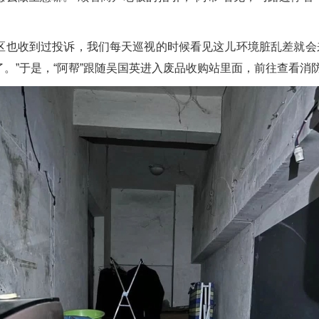
区也收到过投诉，我们每天巡视的时候看见这儿环境脏乱差就会来
。”于是，“阿帮”跟随吴国英进入废品收购站里面，前往查看消