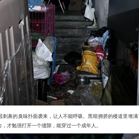
鼻的臭味扑面袭来，让人不能呼吸。黑暗拥挤的楼道里堆满了
力，才勉强打开一个缝隙，能穿过一个成年人。