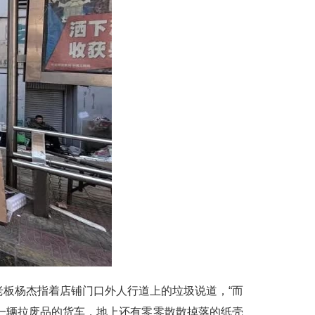
老板杨杰指着店铺门口外人行道上的垃圾说道，“而
着一辆拉废品的货车，地上还有零零散散掉落的纸壳