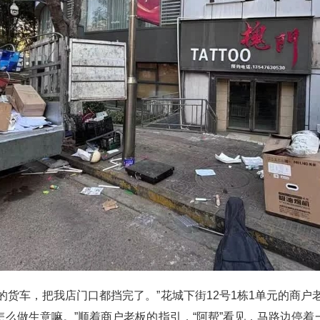
车，把我店门口都挡完了。”花城下街12号1栋1单元的商户
么做生意嘛。”顺着商户老板的指引，“阿帮”看见，马路边停